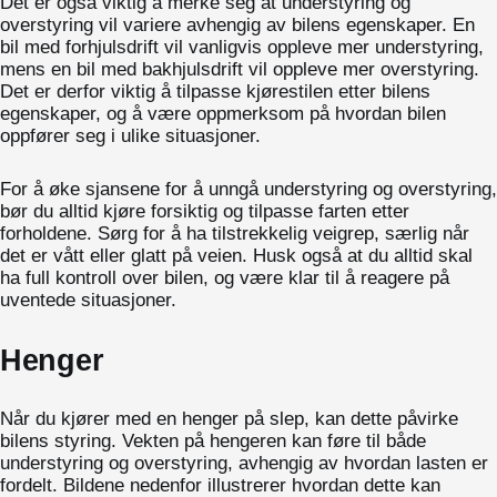
Det er også viktig å merke seg at understyring og
overstyring vil variere avhengig av bilens egenskaper. En
bil med forhjulsdrift vil vanligvis oppleve mer understyring,
mens en bil med bakhjulsdrift vil oppleve mer overstyring.
Det er derfor viktig å tilpasse kjørestilen etter bilens
egenskaper, og å være oppmerksom på hvordan bilen
oppfører seg i ulike situasjoner.
For å øke sjansene for å unngå understyring og overstyring,
bør du alltid kjøre forsiktig og tilpasse farten etter
forholdene. Sørg for å ha tilstrekkelig veigrep, særlig når
det er vått eller glatt på veien. Husk også at du alltid skal
ha full kontroll over bilen, og være klar til å reagere på
uventede situasjoner.
Henger
Når du kjører med en henger på slep, kan dette påvirke
bilens styring. Vekten på hengeren kan føre til både
understyring og overstyring, avhengig av hvordan lasten er
fordelt. Bildene nedenfor illustrerer hvordan dette kan