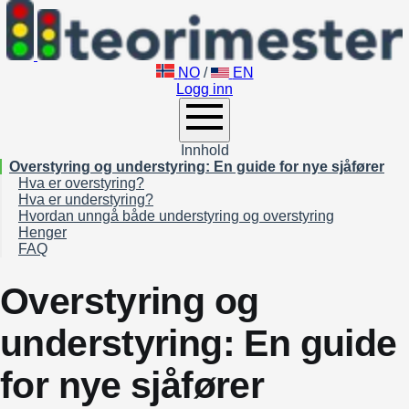
NO
/
EN
Logg inn
Innhold
Overstyring og understyring: En guide for nye sjåfører
Hva er overstyring?
Hva er understyring?
Hvordan unngå både understyring og overstyring
Henger
FAQ
Overstyring
Understyring
Overstyring og
understyring: En guide
for nye sjåfører