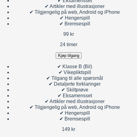
✔
Eksamensset
✔
Artikler med illustrasjoner
✔
Tilgjengelig på web, Android og iPhone
✔
Hengerspill
✔
Bremsespill
99 kr
24 timer
Kjøp tilgang
✔
Klasse B (Bil)
✔
Vikepliktspill
✔
Tilgang til alle spørsmål
✔
Detaljerte forklaringer
✔
Skiltprøve
✔
Eksamensset
✔
Artikler med illustrasjoner
✔
Tilgjengelig på web, Android og iPhone
✔
Hengerspill
✔
Bremsespill
149 kr