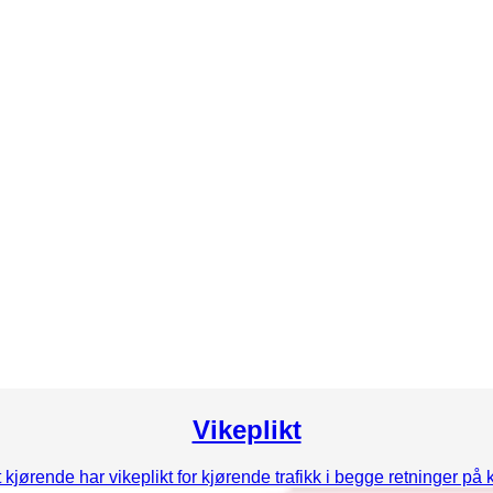
Vikeplikt
at kjørende har vikeplikt for kjørende trafikk i begge retninger på