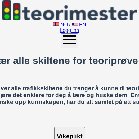
NO
/
EN
Logg inn
ær alle skiltene for teoriprøve
r alle trafikkskiltene du trenger å kunne til teor
 gjøre det enklere for deg å lære og huske dem. En
friske opp kunnskapen, har du alt samlet på ett st
Vikeplikt