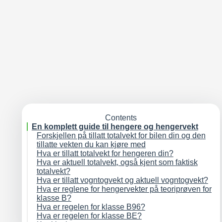
Contents
En komplett guide til hengere og hengervekt
Forskjellen på tillatt totalvekt for bilen din og den
tillatte vekten du kan kjøre med
Hva er tillatt totalvekt for hengeren din?
Hva er aktuell totalvekt, også kjent som faktisk
totalvekt?
Hva er tillatt vogntogvekt og aktuell vogntogvekt?
Hva er reglene for hengervekter på teoriprøven for
Eksempel på tillatt vogntogvekt og aktuell
klasse B?
vogntogvekt
Hva er regelen for klasse B96?
Øvelsesspørsmål:
Hva er regelen for klasse BE?
Hvorfor gjør man dette så vanskelig?