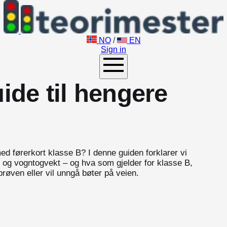
NO
/
EN
Sign in
ide til hengere
d førerkort klasse B? I denne guiden forklarer vi
vekt og vogntogvekt – og hva som gjelder for klasse B,
prøven eller vil unngå bøter på veien.