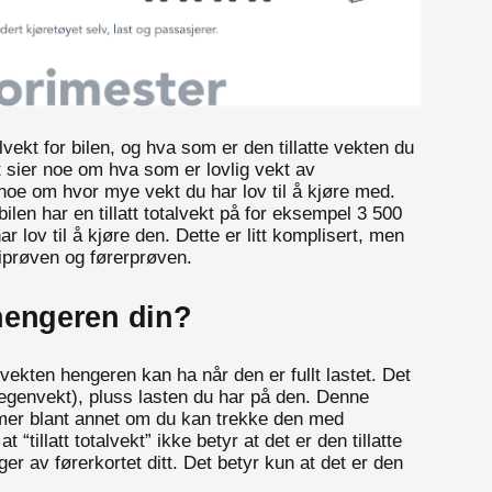
alvekt for bilen, og hva som er den tillatte vekten du
ekt sier noe om hva som er lovlig vekt av
 noe om hvor mye vekt du har lov til å kjøre med.
ilen har en tillatt totalvekt på for eksempel 3 500
r lov til å kjøre den. Dette er litt komplisert, men
oriprøven og førerprøven.
r hengeren din?
 vekten hengeren kan ha når den er fullt lastet. Det
egenvekt), pluss lasten du har på den. Denne
mer blant annet om du kan trekke den med
t “tillatt totalvekt” ikke betyr at det er den tillatte
r av førerkortet ditt. Det betyr kun at det er den