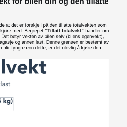
vekt for bilen din og den tillatte
e at det er forskjell på den tillatte totalvekten som
an kjøre med. Begrepet
“Tillatt totalvekt”
handler om
. Det betyr vekten av bilen selv (bilens egenvekt),
bagasje og annen last. Denne grensen er bestemt av
n blir tyngre enn dette, er det ulovlig å kjøre den.