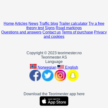
Home
Articles
News
Traffic blog
Trailer calculator
Try a free
theory test
Signs
Road markings
Questions and answers
Contact us
Terms of purchase
Privacy
and cookies
Copyright © 2023 teorimester.no
Teorimester AS
Language
Norwegian
English
Download the Teorimester app here