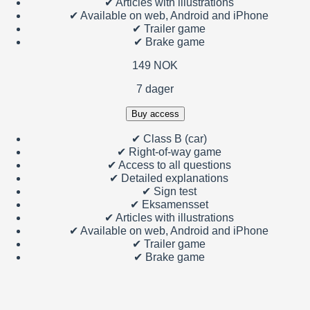
✔
Articles with illustrations
✔
Available on web, Android and iPhone
✔
Trailer game
✔
Brake game
149 NOK
7 dager
Buy access
✔
Class B (car)
✔
Right-of-way game
✔
Access to all questions
✔
Detailed explanations
✔
Sign test
✔
Eksamensset
✔
Articles with illustrations
✔
Available on web, Android and iPhone
✔
Trailer game
✔
Brake game