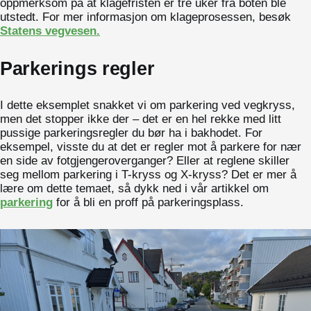
oppmerksom på at klagefristen er tre uker fra boten ble
utstedt. For mer informasjon om klageprosessen, besøk
Statens vegvesen
.
Parkerings regler
I dette eksemplet snakket vi om parkering ved vegkryss,
men det stopper ikke der – det er en hel rekke med litt
pussige parkeringsregler du bør ha i bakhodet. For
eksempel, visste du at det er regler mot å parkere for nær
en side av fotgjengeroverganger? Eller at reglene skiller
seg mellom parkering i T-kryss og X-kryss? Det er mer å
lære om dette temaet, så dykk ned i vår artikkel om
parkering
for å bli en proff på parkeringsplass.