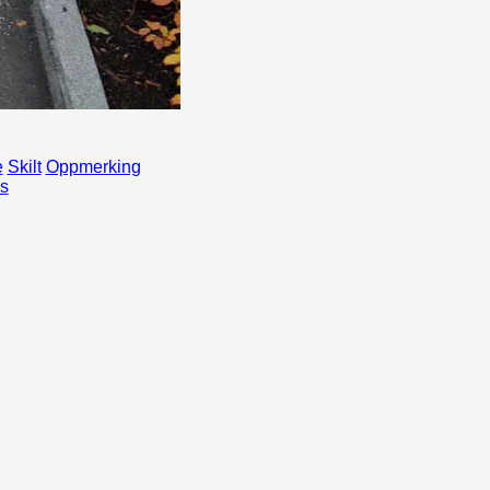
e
Skilt
Oppmerking
s