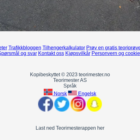
ter
Trafikkbloggen
Tilhengerkalkulator
Prøv en gratis teoriprøv
Spørsmål og svar
Kontakt oss
Kjøpsvilkår
Personvern og cookie
Kopibeskyttet © 2023 teorimester.no
Teorimester AS
Språk
Norsk
Engelsk
Last ned Teorimesterappen her