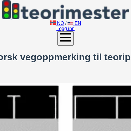
NO
/
EN
Logg inn
rsk vegoppmerking til teori