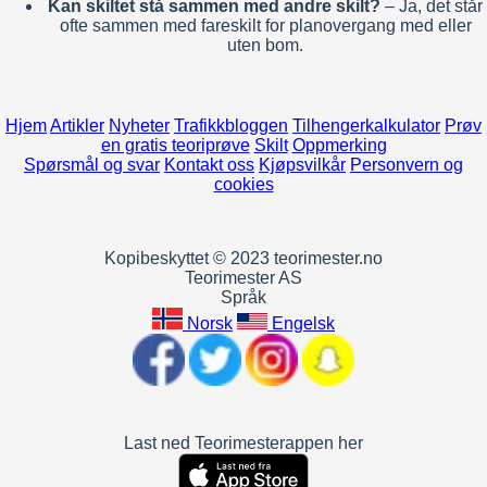
Kan skiltet stå sammen med andre skilt?
– Ja, det står
ofte sammen med fareskilt for planovergang med eller
uten bom.
Hjem
Artikler
Nyheter
Trafikkbloggen
Tilhengerkalkulator
Prøv
en gratis teoriprøve
Skilt
Oppmerking
Spørsmål og svar
Kontakt oss
Kjøpsvilkår
Personvern og
cookies
Kopibeskyttet © 2023 teorimester.no
Teorimester AS
Språk
Norsk
Engelsk
Last ned Teorimesterappen her