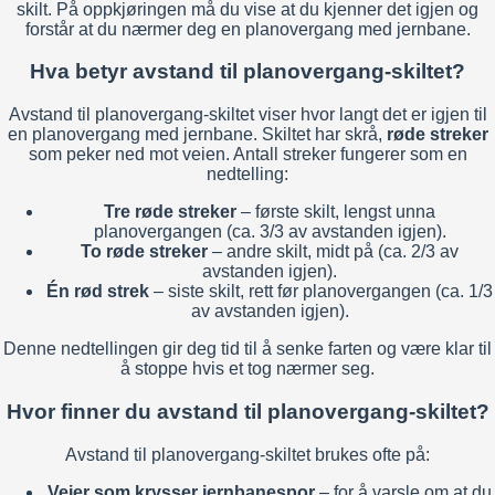
skilt. På oppkjøringen må du vise at du kjenner det igjen og
forstår at du nærmer deg en planovergang med jernbane.
Hva betyr avstand til planovergang-skiltet?
Avstand til planovergang-skiltet viser hvor langt det er igjen til
en planovergang med jernbane. Skiltet har skrå,
røde streker
som peker ned mot veien. Antall streker fungerer som en
nedtelling:
Tre røde streker
– første skilt, lengst unna
planovergangen (ca. 3/3 av avstanden igjen).
To røde streker
– andre skilt, midt på (ca. 2/3 av
avstanden igjen).
Én rød strek
– siste skilt, rett før planovergangen (ca. 1/3
av avstanden igjen).
Denne nedtellingen gir deg tid til å senke farten og være klar til
å stoppe hvis et tog nærmer seg.
Hvor finner du avstand til planovergang-skiltet?
Avstand til planovergang-skiltet brukes ofte på:
Veier som krysser jernbanespor
– for å varsle om at du