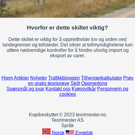
Hvorfor er dette skiltet viktig?
Dette skiltet er viktig for å opprettholde lov og orden ved
landegrenser og tollsteder. Det sikrer at tollmyndighetene kan
utføre nødvendige kontroller for å hindre ulovlig import og
eksport av varer.
Hjem
Artikler
Nyheter
Trafikkbloggen
Tilhengerkalkulator
Prøv
en gratis teoriprøve
Skilt
Oppmerking
Spørsmål og svar
Kontakt oss
Kjøpsvilkår
Personvern og
cookies
Kopibeskyttet © 2023 teorimester.no
Teorimester AS
Språk
Norsk
Engelsk