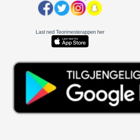
Last ned Teorimesterappen her