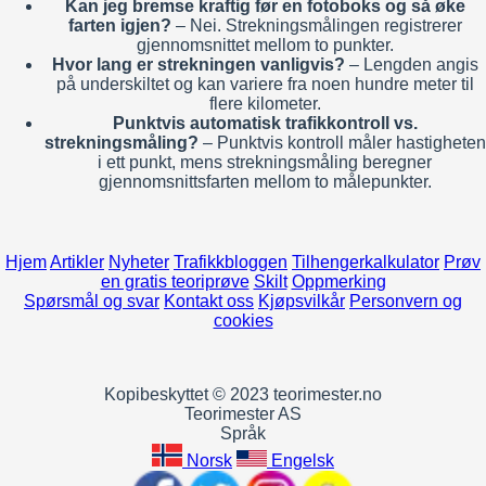
Kan jeg bremse kraftig før en fotoboks og så øke
farten igjen?
– Nei. Strekningsmålingen registrerer
gjennomsnittet mellom to punkter.
Hvor lang er strekningen vanligvis?
– Lengden angis
på underskiltet og kan variere fra noen hundre meter til
flere kilometer.
Punktvis automatisk trafikkontroll vs.
strekningsmåling?
– Punktvis kontroll måler hastigheten
i ett punkt, mens strekningsmåling beregner
gjennomsnittsfarten mellom to målepunkter.
Hjem
Artikler
Nyheter
Trafikkbloggen
Tilhengerkalkulator
Prøv
en gratis teoriprøve
Skilt
Oppmerking
Spørsmål og svar
Kontakt oss
Kjøpsvilkår
Personvern og
cookies
Kopibeskyttet © 2023 teorimester.no
Teorimester AS
Språk
Norsk
Engelsk