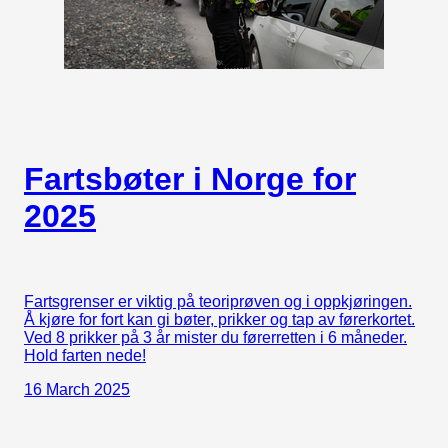
Fartsbøter i Norge for
2025
Fartsgrenser er viktig på teoriprøven og i oppkjøringen.
Å kjøre for fort kan gi bøter, prikker og tap av førerkortet.
Ved 8 prikker på 3 år mister du førerretten i 6 måneder.
Hold farten nede!
16 March 2025