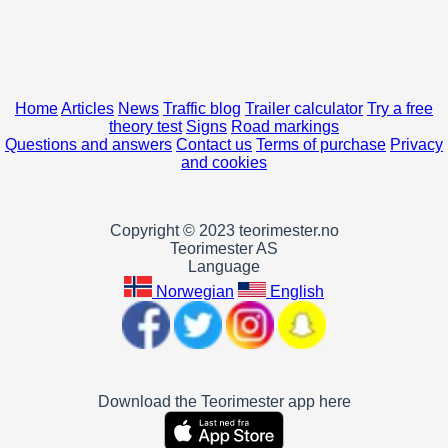
Home
Articles
News
Traffic blog
Trailer calculator
Try a free
theory test
Signs
Road markings
Questions and answers
Contact us
Terms of purchase
Privacy
and cookies
Copyright © 2023 teorimester.no
Teorimester AS
Language
Norwegian
English
Download the Teorimester app here