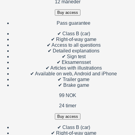
12 måneder
Buy access
Pass guarantee
✔
Class B (car)
✔
Right-of-way game
✔
Access to all questions
✔
Detailed explanations
✔
Sign test
✔
Eksamensset
✔
Articles with illustrations
✔
Available on web, Android and iPhone
✔
Trailer game
✔
Brake game
99 NOK
24 timer
Buy access
✔
Class B (car)
✔
Right-of-way game