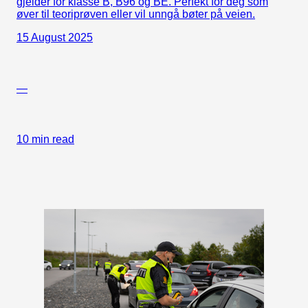
gjelder for klasse B, B96 og BE. Perfekt for deg som
øver til teoriprøven eller vil unngå bøter på veien.
15 August 2025
—
10 min read