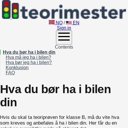
NO
/
EN
Sign in
Contents
Hva du bør ha i bilen din
Hva må jeg ha i bilen?
Hva bør jeg ha i bilen?
Refleksvest
Konklusjon
Varseltrekant
Parkeringsskive
FAQ
Førerkort
Isskrape
Vognkort del 1
Førstehjelpsutstyr
Skademeldingsskjema
Hva du bør ha i bilen
Andre ting som du også burde ha med
Om vinteren
din
Hvis du skal ta teoriprøven for klasse B, må du vite hva
som kreves og anbefales å ha i bilen din. Her får du en