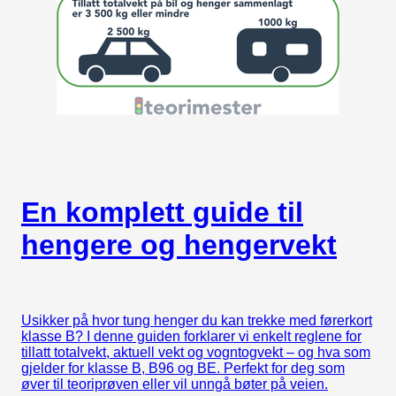
En komplett guide til
hengere og hengervekt
Usikker på hvor tung henger du kan trekke med førerkort
klasse B? I denne guiden forklarer vi enkelt reglene for
tillatt totalvekt, aktuell vekt og vogntogvekt – og hva som
gjelder for klasse B, B96 og BE. Perfekt for deg som
øver til teoriprøven eller vil unngå bøter på veien.