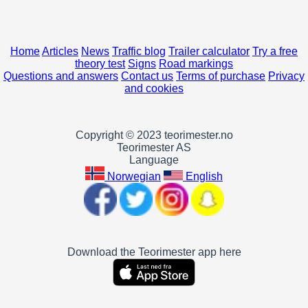
Home
Articles
News
Traffic blog
Trailer calculator
Try a free
theory test
Signs
Road markings
Questions and answers
Contact us
Terms of purchase
Privacy
and cookies
Copyright © 2023 teorimester.no
Teorimester AS
Language
Norwegian
English
Download the Teorimester app here