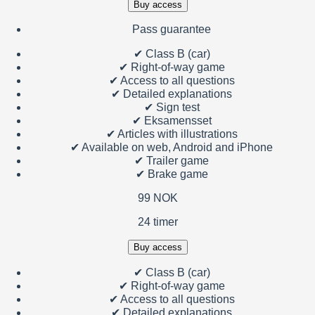
Buy access
Pass guarantee
✔
Class B (car)
✔
Right-of-way game
✔
Access to all questions
✔
Detailed explanations
✔
Sign test
✔
Eksamensset
✔
Articles with illustrations
✔
Available on web, Android and iPhone
✔
Trailer game
✔
Brake game
99 NOK
24 timer
Buy access
✔
Class B (car)
✔
Right-of-way game
✔
Access to all questions
✔
Detailed explanations