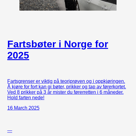
Fartsbøter i Norge for
2025
Fartsgrenser er viktig på teoriprøven og i oppkjøringen.
Å kjøre for fort kan gi bøter, prikker og tap av førerkortet.
Ved 8 prikker på 3 år mister du førerretten i 6 måneder.
Hold farten nede!
16 March 2025
—