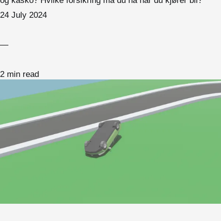
og kasko? Hvilke forsikring må du ha når du kjører bil?
24 July 2024
—
2 min read