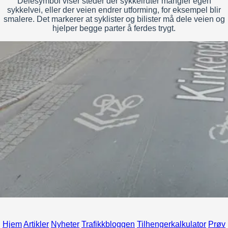
Delesymbol viser steder der sykkelruter mangler egen
sykkelvei, eller der veien endrer utforming, for eksempel blir
smalere. Det markerer at syklister og bilister må dele veien og
hjelper begge parter å ferdes trygt.
Hjem
Artikler
Nyheter
Trafikkbloggen
Tilhengerkalkulator
Prøv