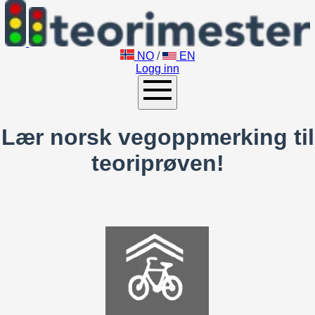
NO
/
EN
Logg inn
Lær norsk vegoppmerking til
teoriprøven!