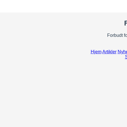
Forbudt fo
Hjem
Artikler
Nyhe