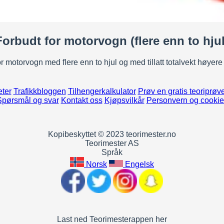
Forbudt for motorvogn (flere enn to hjul
r motorvogn med flere enn to hjul og med tillatt totalvekt høyere
ter
Trafikkbloggen
Tilhengerkalkulator
Prøv en gratis teoriprøv
Spørsmål og svar
Kontakt oss
Kjøpsvilkår
Personvern og cookie
Kopibeskyttet © 2023 teorimester.no
Teorimester AS
Språk
Norsk
Engelsk
Last ned Teorimesterappen her