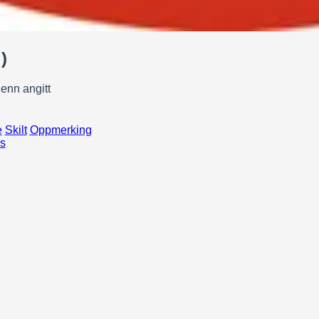
)
 enn angitt
e
Skilt
Oppmerking
s