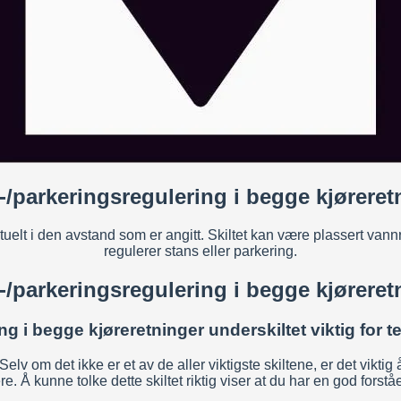
-/parkeringsregulering i begge kjøreret
entuelt i den avstand som er angitt. Skiltet kan være plassert v
regulerer stans eller parkering.
-/parkeringsregulering i begge kjøreret
ng i begge kjøreretninger underskiltet viktig for
Selv om det ikke er et av de aller viktigste skiltene, er det vikti
e. Å kunne tolke dette skiltet riktig viser at du har en god forstå