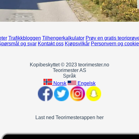
ter
Trafikkbloggen
Tilhengerkalkulator
Prøv en gratis teoriprøv
Spørsmål og svar
Kontakt oss
Kjøpsvilkår
Personvern og cookie
Kopibeskyttet © 2023 teorimester.no
Teorimester AS
Språk
Norsk
Engelsk
Last ned Teorimesterappen her