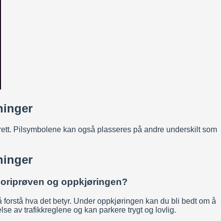
ninger
annrett. Pilsymbolene kan også plasseres på andre underskilt som
ninger
 teoriprøven og oppkjøringen?
g å forstå hva det betyr. Under oppkjøringen kan du bli bedt om å
else av trafikkreglene og kan parkere trygt og lovlig.