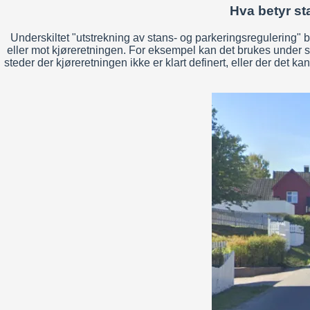
Hva betyr st
Underskiltet "utstrekning av stans- og parkeringsregulering" br
eller mot kjøreretningen. For eksempel kan det brukes under skil
steder der kjøreretningen ikke er klart definert, eller der det ka