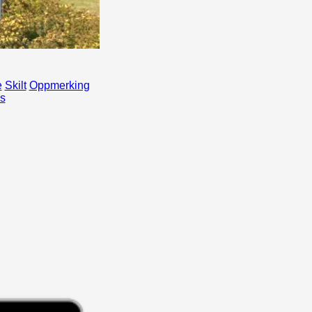
e
Skilt
Oppmerking
s