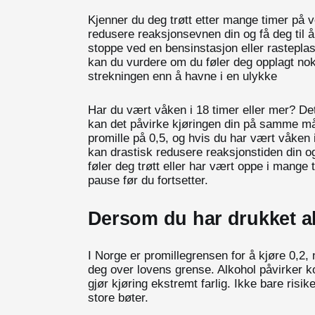
Kjenner du deg trøtt etter mange timer på v
redusere reaksjonsevnen din og få deg til å
stoppe ved en bensinstasjon eller rasteplas
kan du vurdere om du føler deg opplagt nok t
strekningen enn å havne i en ulykke
Har du vært våken i 18 timer eller mer? Det
kan det påvirke kjøringen din på samme måt
promille på 0,5, og hvis du har vært våken i
kan drastisk redusere reaksjonstiden din 
føler deg trøtt eller har vært oppe i mange ti
pause før du fortsetter.
Dersom du har drukket a
I Norge er promillegrensen for å kjøre 0,2
deg over lovens grense. Alkohol påvirker 
gjør kjøring ekstremt farlig. Ikke bare risi
store bøter.