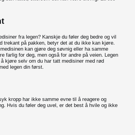
nt
disiner fra legen? Kanskje du føler deg bedre og vil
d trekant på pakken, betyr det at du ikke kan kjøre.
medisinen kan gjøre deg søvnig eller ha samme
are farlig for deg, men også for andre på veien. Legen
il å kjøre selv om du har tatt medisiner med rød
 med legen din først.
n syk kropp har ikke samme evne til å reagere og
ing. Hvis du føler deg uvel, er det best å hvile og ikke