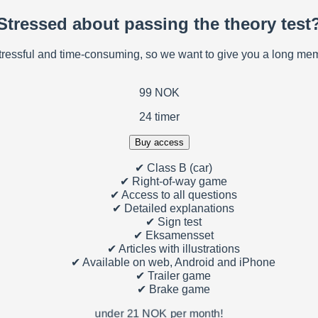
Stressed about passing the theory test
stressful and time-consuming, so we want to give you a long me
99 NOK
24 timer
Buy access
✔
Class B (car)
✔
Right-of-way game
✔
Access to all questions
✔
Detailed explanations
✔
Sign test
✔
Eksamensset
✔
Articles with illustrations
✔
Available on web, Android and iPhone
✔
Trailer game
✔
Brake game
under 21 NOK per month!