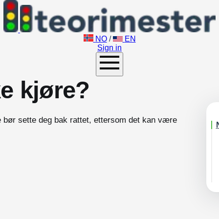
NO
/
EN
Sign in
e kjøre?
e bør sette deg bak rattet, ettersom det kan være