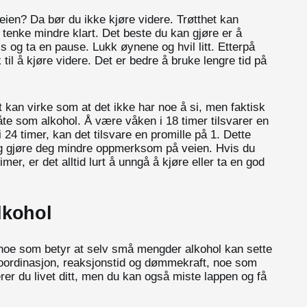
eien? Da bør du ikke kjøre videre. Trøtthet kan
 tenke mindre klart. Det beste du kan gjøre er å
s og ta en pause. Lukk øynene og hvil litt. Etterpå
il å kjøre videre. Det er bedre å bruke lengre tid på
 kan virke som at det ikke har noe å si, men faktisk
e som alkohol. Å være våken i 18 timer tilsvarer en
 24 timer, kan det tilsvare en promille på 1. Dette
og gjøre deg mindre oppmerksom på veien. Hvis du
mer, er det alltid lurt å unngå å kjøre eller ta en god
lkohol
, noe som betyr at selv små mengder alkohol kan sette
koordinasjon, reaksjonstid og dømmekraft, noe som
kerer du livet ditt, men du kan også miste lappen og få