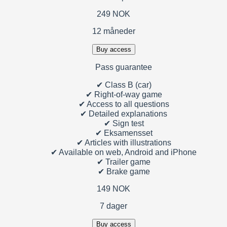
249 NOK
12 måneder
Buy access
Pass guarantee
✔
Class B (car)
✔
Right-of-way game
✔
Access to all questions
✔
Detailed explanations
✔
Sign test
✔
Eksamensset
✔
Articles with illustrations
✔
Available on web, Android and iPhone
✔
Trailer game
✔
Brake game
149 NOK
7 dager
Buy access