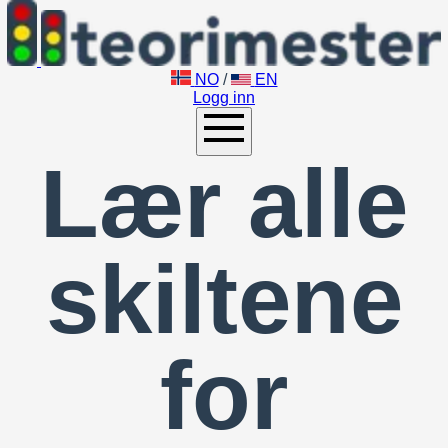
NO
/
EN
Logg inn
Lær alle
skiltene
for